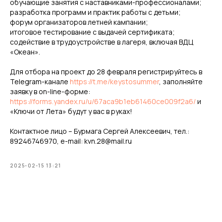
обучающие занятия с наставниками-профессионалами;
разработка программ и практик работы с детьми;
форум организаторов летней кампании;
итоговое тестирование с выдачей сертификата;
содействие в трудоустройстве в лагеря, включая ВДЦ
«Океан».
Для отбора на проект до 28 февраля регистрируйтесь в
Telegram-канале
https://t.me/keystosummer
, заполняйте
заявку в on-line-форме:
https://forms.yandex.ru/u/67aca9b1eb61460ce009f2a6/
и
«Ключи от Лета» будут у вас в руках!
Контактное лицо – Бурмага Сергей Алексеевич, тел.:
89246746970, e-mail: kvn.28@mail.ru
2025-02-15 13:21