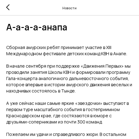
Новости
А-а-а-а-анапа
Сборная амурских ребят принимает участие в XIII
Международном фестивале детских команд КВН в Анапе.
В начале сентября при поддержке «Движения Первых» мы
проводили занятия Школы КВН и формировали программу
Гала-концерта аналогичного дальневосточного события,
которое впервые в истории амурского движения веселых и
находчивых состоялось в Тынде.
А уже сейчас наши самые яркие «звездочки» выступают в
первом туре масштабного события в гостеприимном
Краснодарском крае, где состязаются в юморе с
друзьями-соперниками из почти 300 команд.
Пожелаем им удачи и справедливого жюри. В остальном