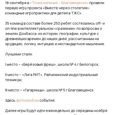
18 сентября в
«Точке кипения – Благовещенск»
провели
первую игру проекта «Вместе через столетия»:
командные игропрактики для детей в ТЖС».
35 команд в составе более 250 ребят состязались off- и
on-line в интеллектуальном «сражении» по вопросам о
землях Донбасса: их истории, географии, культуре с
древнейших времен до наших дней, рассчитанным на
эрудицию, логику, интуицию и нестандартное мышление.
Лучшими стали:
I место – «Берёзовый фреш», школа № 4 г.Белогорск;
II место – «Лига РИТ», Райчихинский индустриальный
техникум;
III место – «Гагаринцы», школа № 5 г.Благовещенск.
Здесь
фотоальбом
события.
Далее игры будут идти еженедельно до середины ноября