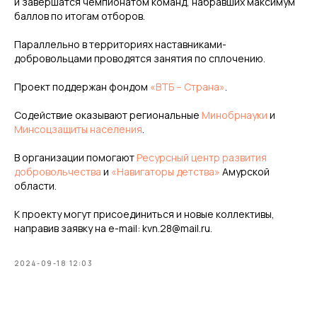
и завершатся чемпионатом команд, набравших максимум
баллов по итогам отборов.
Параллельно в территориях наставниками-
добровольцами проводятся занятия по сплочению.
Проект поддержан фондом
«ВТБ – Страна»
.
Содействие оказывают региональные
Минобрнауки
и
Минсоцзащиты населения
.
В организации помогают
Ресурсный центр развития
добровольчества
и
«Навигаторы детства»
Амурской
области.
К проекту могут присоединиться и новые коллективы,
направив заявку на e-mail: kvn.28@mail.ru.
2024-09-18 12:03