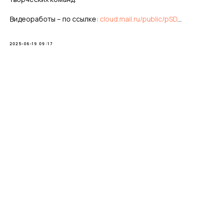
Видеоработы – по ссылке:
cloud.mail.ru/public/pSD
...
2025-06-19 09:17