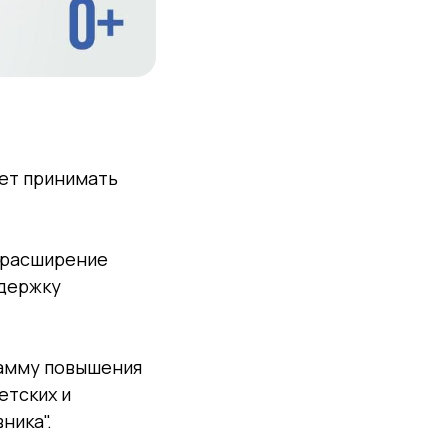
ет принимать
 расширение
ддержку
рамму повышения
етских и
ника".