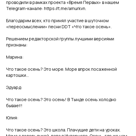
проводили в рамках проекта «Время Первых» в нашем
Telegram-канале: https://t.me/amurkvn.
Благодарим всех, кто принял участие в шуточном
«переосмыслении» песни DDT «Что такое осень».
Решением редакторской группы лучшими версиями
признаны:
Марина:
Что такое осень? Это море. Море впрок посаженной
картошки…
Эдуард:
Что такое осень? Это осень! В Тынде осень холодно
бывает!
Юлия:
Что такое осень? Это школа. Плачущие дети на уроках.
Мама с валерьянкой, папа в Интернете. Осень, где же нам