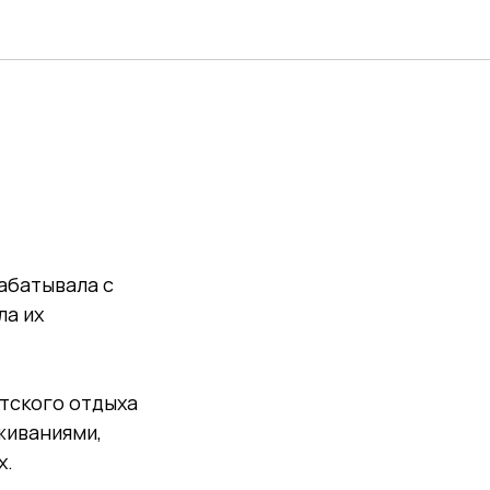
абатывала с
ла их
етского отдыха
живаниями,
х.