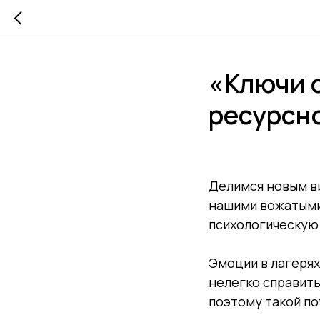
«Ключи о
ресурсн
Делимся новым ви
нашими вожатыми
психологическую
Эмоции в лагерях
нелегко справить
поэтому такой по