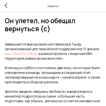
Новости
Он улетел, но обещал
вернуться (с)
Завершается выезд наших наставников в Тынду,
организованный для творческой поддержки игр ¼ финала
лиги «Юность БАМа»
в рамках проекта «Амурский КВН:
территория равных возможностей».
В пятницу и субботу состоялись две игры, на которых были
определены команды, прошедшие в следующий этап,
запланированный на конец марта – начала апреля, а также
претенденты в сборную региона.
Зрители увидели «вершину айсберга» в виде реприз и
миниатюр подростков на сцене, а большая часть
подготовки, как обычно, для многих остается неизвестной.