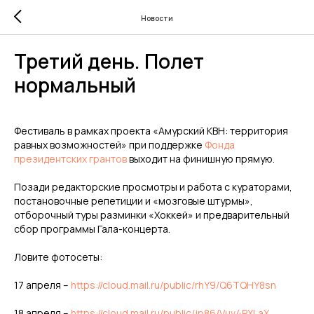
Новости
Третий день. Полет
нормальный
Фестиваль в рамках проекта «Амурский КВН: территория
равных возможностей» при поддержке
Фонда
президентских грантов
выходит на финишную прямую.
Позади редакторские просмотры и работа с кураторами,
постановочные репетиции и «мозговые штурмы»,
отборочный туры разминки «Хоккей» и предварительный
сбор программы Гала-концерта.
Ловите фотосеты:
17 апреля –
https://cloud.mail.ru/public/rhY9/Q6TQHY8sn
18 апреля –
https://cloud.mail.ru/public/jp86/Vuv4PXLaX