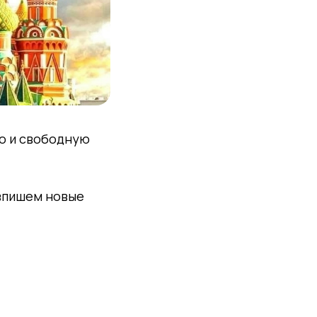
о и свободную
 впишем новые