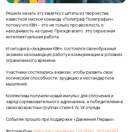
Решили начать эту заметку с цитаты из творчества
известной омской команды «Полиграф Полиграфыч»,
потому что КВН – это не только про веселость и
находчивость на сцене. Прежде всего, это серьезная
интеллектуальная работа.
И сегодня в «Академии КВН» состоялся своеобразный
экзамен на командную работу и коммуникации в условиях
ограниченного времени.
Участники состязались в квизах, чтобы развить свои
логические способности, эрудицию и нестандартное
мышление.
Коллективы получили новый импульс для сплочения и
заряд соревновательного адреналина, а победителями в
своих возрастных группах стали II, IV, VII отряды.
Событие прошло при поддержке «Движения Первых».
Фотоальбом:
https://vk.com/album-12528155_303491487