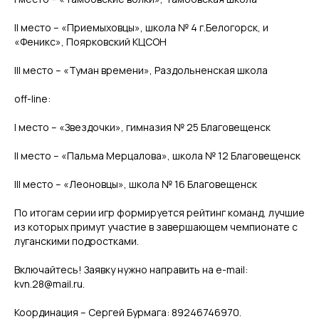
II место – «Приемыховцы», школа № 4 г.Белогорск, и
«Феникс», Поярковский КЦСОН
III место – «Туман времени», Раздольненская школа
off-line:
I место – «Звездочки», гимназия № 25 Благовещенск
II место – «Пальма Мерцалова», школа № 12 Благовещенск
III место – «Леоновцы», школа № 16 Благовещенск
По итогам серии игр формируется рейтинг команд, лучшие
из которых примут участие в завершающем чемпионате с
луганскими подростками.
Включайтесь! Заявку нужно направить на e-mail:
kvn.28@mail.ru.
Координация – Сергей Бурмага: 89246746970.