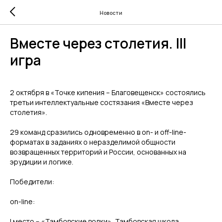
Новости
Вместе через столетия. III
игра
2 октября в «Точке кипения – Благовещенск» состоялись
третьи интеллектуальные состязания «Вместе через
столетия».
29 команд сразились одновременно в on- и off-line-
форматах в заданиях о неразделимой общности
возвращенных территорий и России, основанных на
эрудиции и логике.
Победители:
on-line:
I место – «Тамбовские волки», Тамбовская школа