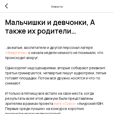
Новости
Мальчишки и девчонки, А
также их родители…
…вожатые, воспитатели и другой персонал лагеря
«Энергетик»
с начала недели немного не понимали, что
происходит вокруг.
Одни корпят над сценариями, вторые собирают реквизит,
третьи гримируются, четвертые пишут аудиотреки, пятые
готовят площадки. Потом все дружно носятся и что-то
снимают.
И только в пятницу все встало на свои места, когда
результаты всей этой движухи были представлены
зрителям в рамках проекта
лиги «Союз»
«Амурский КВН.
Первые среди лучших» на конкурсе коротких
юмористических видеоисторий.