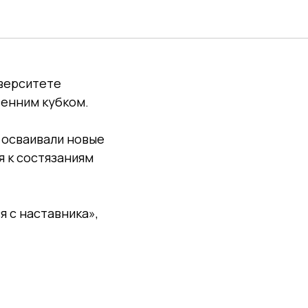
верситете
сенним кубком.
 осваивали новые
я к состязаниям
 с наставника»,