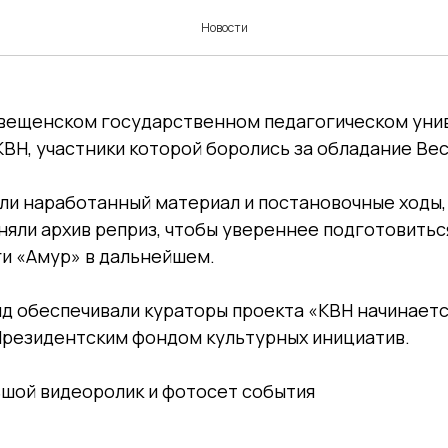
ет. Весне дорогу (с)
Новости
говещенском государственном педагогическом уни
КВН, участники которой боролись за обладание Ве
ли наработанный материал и постановочные ходы,
няли архив реприз, чтобы увереннее подготовитьс
ги «Амур» в дальнейшем.
 обеспечивали кураторы проекта «КВН начинается
резидентским фондом культурных инициатив.
шой видеоролик и фотосет события