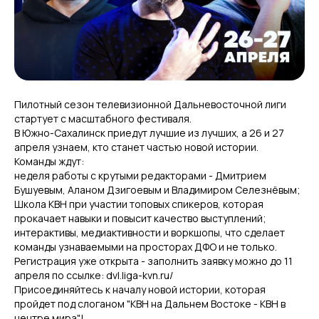
Пилотный сезон телевизионной Дальневосточной лиги
стартует с масштабного фестиваля.
В Южно-Сахалинск приедут лучшие из лучших, а 26 и 27
апреля узнаем, кто станет частью новой истории.
Команды ждут:
неделя работы с крутыми редакторами - Дмитрием
Бушуевым, Аланом Дзигоевым и Владимиром Селезнёвым;
Школа КВН при участии топовых спикеров, которая
прокачает навыки и повысит качество выступлений;
интерактивы, медиактивности и воркшопы, что сделает
команды узнаваемыми на просторах ДФО и не только.
Регистрация уже открыта - заполнить заявку можно до 11
апреля по ссылке: dvl.liga-kvn.ru/
Присоединяйтесь к началу новой истории, которая
пройдет под слоганом "КВН на Дальнем Востоке - КВН в
центре мира"!